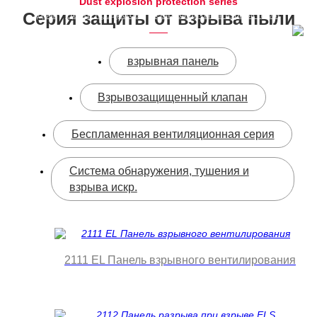
Dust explosion protection series
Серия защиты от взрыва пыли
Дом
-
Центр продуктов
-
Серия защиты от взрыва пыли
взрывная панель
Взрывозащищенный клапан
Беспламенная вентиляционная серия
Система обнаружения, тушения и
взрыва искр.
2111 EL Панель взрывного вентилирования