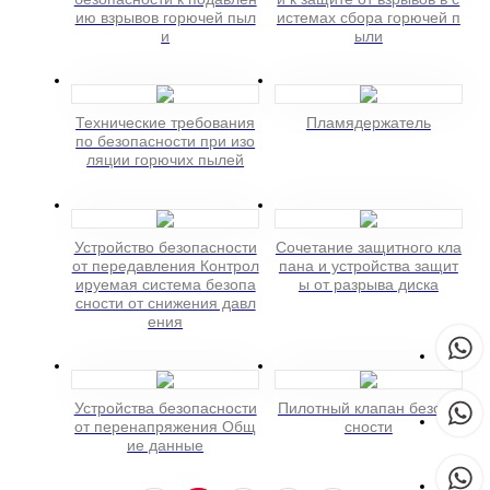
ию взрывов горючей пыл
истемах сбора горючей п
и
ыли
Технические требования
Пламядержатель
по безопасности при изо
ляции горючих пылей
Устройство безопасности
Сочетание защитного кла
от передавления Контрол
пана и устройства защит
ируемая система безопа
ы от разрыва диска
сности от снижения давл
ения
Устройства безопасности
Пилотный клапан безопа
от перенапряжения Общ
сности
ие данные