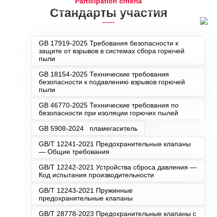
Participation criteria
Стандарты участия
Дом
-
О Бафанге
-
Стандарты участия
GB 17919-2025 Требования безопасности к
защите от взрывов в системах сбора горючей
пыли
GB
18154-2025 Технические требования
безопасности к подавлению взрывов горючей
пыли
GB 46770-2025 Технические требования по
безопасности при изоляции горючих пылей
GB 5908-2024 пламегаситель
GB/T 12241-2021 Предохранительные клапаны
— Общие требования
GB/T 12242-2021 Устройства сброса давления —
Код испытания производительности
GB/T 12243-2021 Пружинные
предохранительные клапаны
GB/T 28778-2023 Предохранительные клапаны с